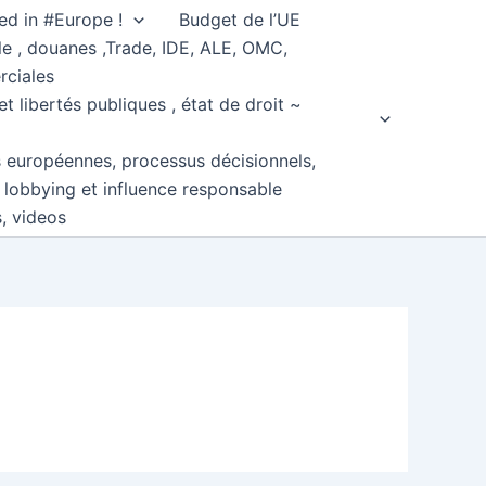
ed in #Europe !
Budget de l’UE
e , douanes ,Trade, IDE, ALE, OMC,
rciales
et libertés publiques , état de droit ~
s européennes, processus décisionnels,
, lobbying et influence responsable
s, videos