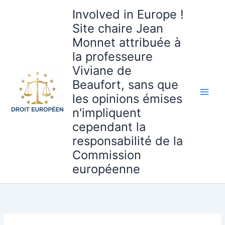
Aller
Involved in Europe !
au
Site chaire Jean
contenu
Monnet attribuée à
la professeure
Viviane de
Beaufort, sans que
les opinions émises
n'impliquent
cependant la
responsabilité de la
Commission
européenne