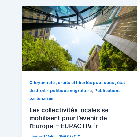
Citoyenneté , droits et libertés publiques , état
,
de droit ~ politique migratoire
Publications
partenaires
Les collectivités locales se
mobilisent pour l’avenir de
l’Europe – EURACTIV.fr
Lambert Volpi
/
29/01/2021