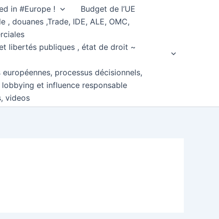
ed in #Europe !
Budget de l’UE
e , douanes ,Trade, IDE, ALE, OMC,
rciales
et libertés publiques , état de droit ~
s européennes, processus décisionnels,
, lobbying et influence responsable
s, videos